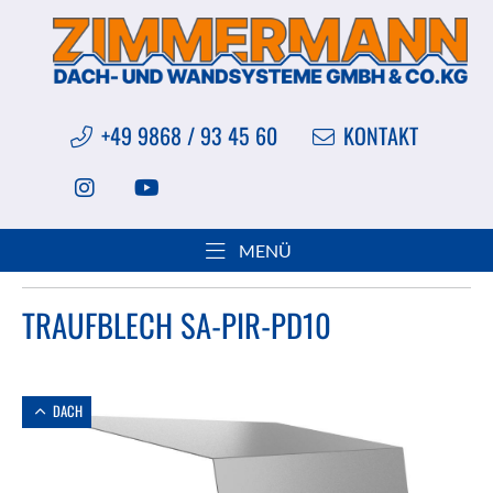
+49 9868 / 93 45 60
KONTAKT
Sie sind hier:
Produkte
Kantteile
MENÜ
Sandwichelemente Dach
Traufblech SA-PIR-PD10
TRAUFBLECH SA-PIR-PD10
DACH