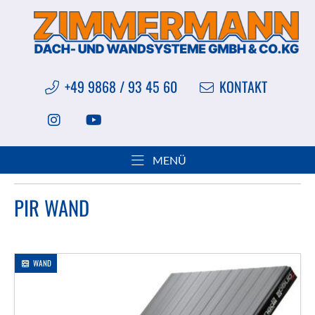
+49 9868 / 93 45 60
KONTAKT
Sie sind hier:
Produkte
Sandwichelemente
MENÜ
PIR Wand
PIR WAND
WAND