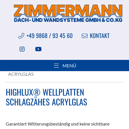
+49 9868 / 93 45 60
KONTAKT
Sie sind hier:
Produkte
Lichtplatten
Standardprofile
MENÜ
HIGHLUX® WELLPLATTEN SCHLAGZÄHES
ACRYLGLAS
HIGHLUX® WELLPLATTEN
SCHLAGZÄHES ACRYLGLAS
Garantiert Witterungsbeständig und keine sichtbare